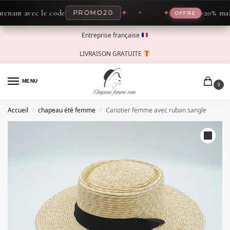
nt avec le code
✦
✦
-20% mainten
PROMO20
OFFRE
Entreprise française
LIVRAISON GRATUITE
MENU
0
Accueil
chapeau été femme
Canotier femme avec ruban sangle
/
/