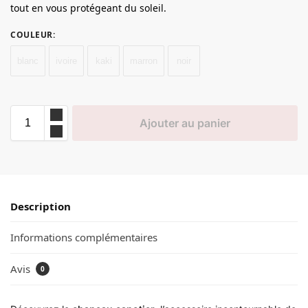
tout en vous protégeant du soleil.
COULEUR
:
blanc
ivoire
kaki
marron
noir
Ajouter au panier
Description
Informations complémentaires
Avis
0