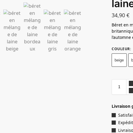
lain
34,90
€
Béret en m
britanniqu
l’automne e
COULEUR
:
beige
Livraison 
Satisf
Expédit
Livrais