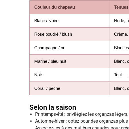
Couleur du chapeau
Tenues 
Blanc / ivoire
Nude, b
Rose poudré / blush
Crème, 
Champagne / or
Blanc c
Marine / bleu nuit
Blanc, 
Noir
Tout — 
Corail / pêche
Blanc, 
Selon la saison
Printemps-été : privilégiez les organzas légers
Automne-hiver : optez pour des organzas plus 
Associez-les à des matières chaudes pour créer