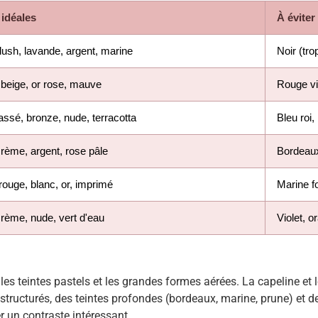
idéales
À éviter
lush, lavande, argent, marine
Noir (tro
beige, or rose, mauve
Rouge vif
assé, bronze, nude, terracotta
Bleu roi,
crème, argent, rose pâle
Bordeaux
rouge, blanc, or, imprimé
Marine f
crème, nude, vert d'eau
Violet, o
, les teintes pastels et les grandes formes aérées. La capeline et
structurés, des teintes profondes (bordeaux, marine, prune) et
 un contraste intéressant.