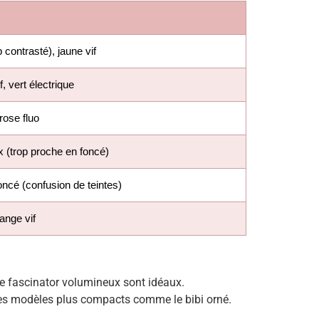
p contrasté), jaune vif
, vert électrique
 rose fluo
 (trop proche en foncé)
oncé (confusion de teintes)
range vif
 le fascinator volumineux sont idéaux.
 des modèles plus compacts comme le bibi orné.