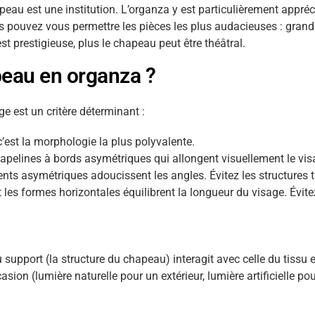
eau est une institution. L’organza y est particulièrement appréci
s pouvez vous permettre les pièces les plus audacieuses : grand
st prestigieuse, plus le chapeau peut être théâtral.
eau en organza ?
 est un critère déterminant :
’est la morphologie la plus polyvalente.
s capelines à bords asymétriques qui allongent visuellement le vi
ents asymétriques adoucissent les angles. Évitez les structures 
t les formes horizontales équilibrent la longueur du visage. Évit
 support (la structure du chapeau) interagit avec celle du tissu et
sion (lumière naturelle pour un extérieur, lumière artificielle po