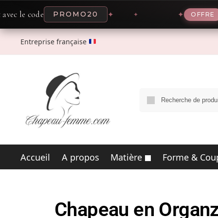
de
-20% main
PROMO20
✦
✦
OFFRE
Entreprise française
Accueil
A propos
Matière
Forme & Cou
Chapeau en Organza 