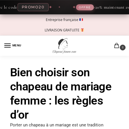
de
✦
✦
-20% maintenant avec le c
PROMO20
OFFRE
Entreprise française
LIVRAISON GRATUITE
MENU
0
Bien choisir son
chapeau de mariage
femme : les règles
d’or
Porter un chapeau à un mariage est une tradition