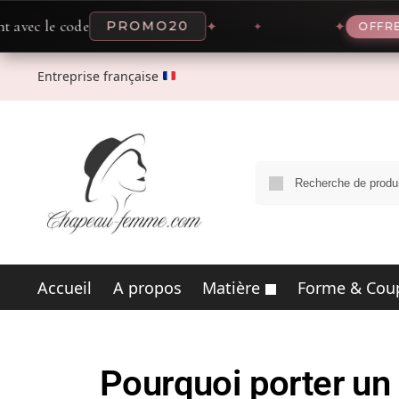
ode
-20% mai
PROMO20
✦
✦
OFFRE
Entreprise française
Accueil
A propos
Matière
Forme & Cou
Pourquoi porter un