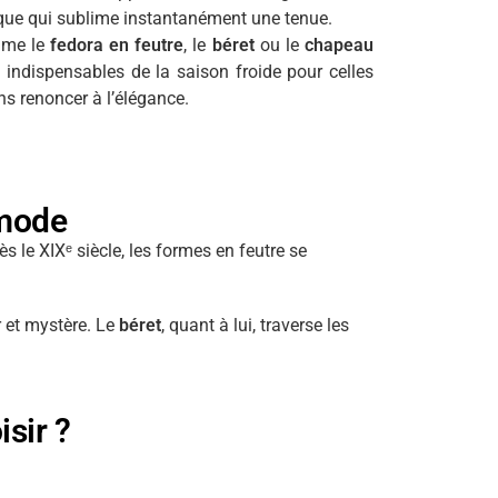
stique qui sublime instantanément une tenue.
mme le
fedora en feutre
, le
béret
ou le
chapeau
ndispensables de la saison froide pour celles
ns renoncer à l’élégance.
 mode
ès le XIXᵉ siècle, les formes en feutre se
 et mystère. Le
béret
, quant à lui, traverse les
sir ?