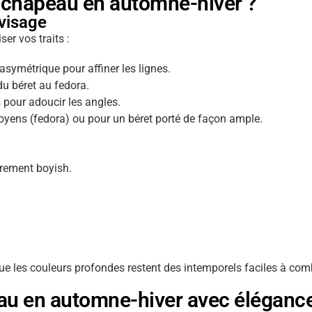
 chapeau en automne-hiver ?
visage
r vos traits :
 asymétrique pour affiner les lignes.
du béret au fedora.
ts pour adoucir les angles.
oyens (fedora) ou pour un béret porté de façon ample.
èrement boyish.
ue les couleurs profondes restent des intemporels faciles à com
u en automne-hiver avec élégance