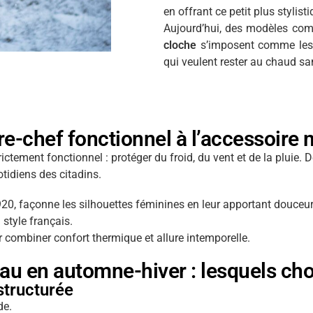
en offrant ce petit plus styli
Aujourd’hui, des modèles co
cloche
s’imposent comme les i
qui veulent rester au chaud sa
vre-chef fonctionnel à l’accessoire
rictement fonctionnel : protéger du froid, du vent et de la pluie. D
idiens des citadins.
0, façonne les silhouettes féminines en leur apportant douceur
style français.
 combiner confort thermique et allure intemporelle.
u en automne-hiver : lesquels choi
 structurée
de.