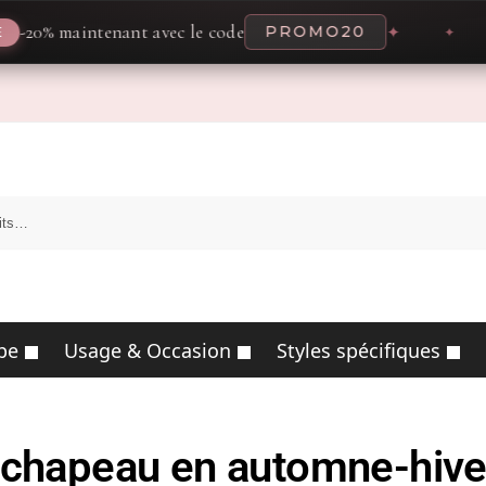
ntenant avec le code
PROMO20
✦
✦
pe
Usage & Occasion
Styles spécifiques
 chapeau en automne-hive