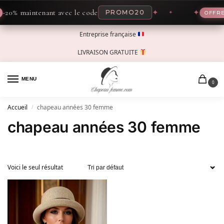
-20% maintenant avec le code
✦
✦
PROMO20
OFFRE
Entreprise française
LIVRAISON GRATUITE
MENU
0
Accueil
chapeau années 30 femme
/
chapeau années 30 femme
Voici le seul résultat