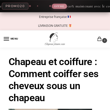
✦
✦
-20% maintenant avec le code
ROMO20
P
OFFRE
Entreprise française
LIVRAISON GRATUITE
MENU
0
Chapeau et coiffure :
Comment coiffer ses
cheveux sous un
chapeau